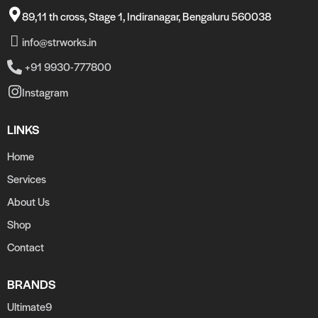
89,11 th cross, Stage 1, Indiranagar, Bengaluru 560038
info@strworks.in
+91 9930-777800
Instagram
LINKS
Home
Services
About Us
Shop
Contact
BRANDS
Ultimate9